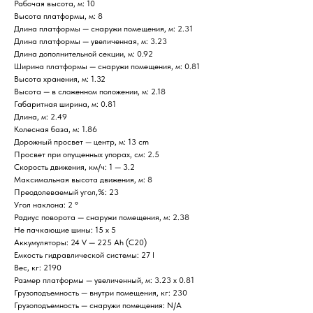
Рабочая высота, м: 10
Высота платформы, м: 8
Длина платформы — снаружи помещения, м: 2.31
Длина платформы — увеличенная, м: 3.23
Длина дополнительной секции, м: 0.92
Ширина платформы — снаружи помещения, м: 0.81
Высота хранения, м: 1.32
Высота — в сложенном положении, м: 2.18
Габаритная ширина, м: 0.81
Длина, м: 2.49
Колесная база, м: 1.86
Дорожный просвет — центр, м: 13 cm
Просвет при опущенных упорах, см: 2.5
Скорость движения, км/ч: 1 — 3.2
Максимальная высота движения, м: 8
Преодолеваемый угол,%: 23
Угол наклона: 2 °
Радиус поворота — снаружи помещения, м: 2.38
Не пачкающие шины: 15 x 5
Аккумуляторы: 24 V — 225 Ah (C20)
Емкость гидравлической системы: 27 l
Вес, кг: 2190
Размер платформы — увеличенный, м: 3.23 x 0.81
Грузоподъемность — внутри помещения, кг: 230
Грузоподъемность — снаружи помещения: N/A